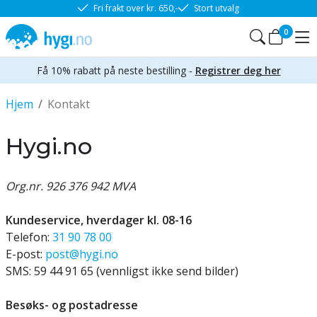
Fri frakt over kr. 650,-
Stort utvalg
0
Få 10% rabatt på neste bestilling -
Registrer deg her
Hjem
/
Kontakt
Hygi.no
Org.nr. 926 376 942 MVA
Kundeservice, hverdager kl. 08-16
Telefon:
31 90 78 00
E-post:
post@hygi.no
SMS: 59 44 91 65 (vennligst ikke send bilder)
Besøks- og postadresse