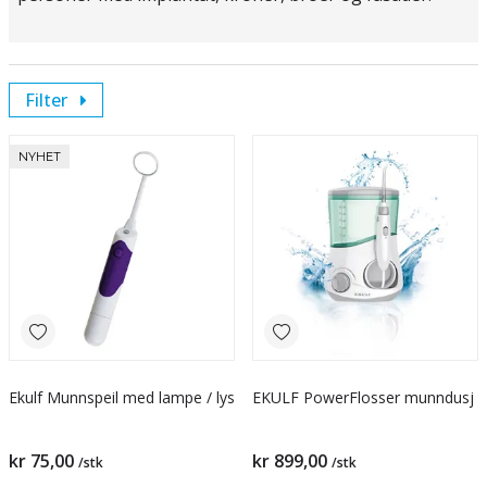
Filter
NYHET
Ekulf Munnspeil med lampe / lys
EKULF PowerFlosser munndusj
kr 75,00
kr 899,00
/stk
/stk