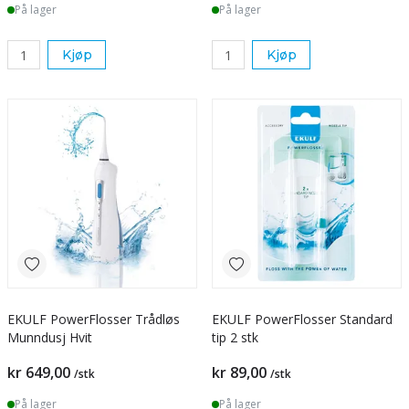
På lager
På lager
Kjøp
Kjøp
EKULF PowerFlosser Trådløs
EKULF PowerFlosser Standard
Munndusj Hvit
tip 2 stk
kr 649,00
kr 89,00
/stk
/stk
På lager
På lager