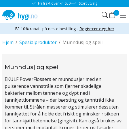
Fri frakt over kr. 650,-
Stort utvalg
0
Få 10% rabatt på neste bestilling -
Registrer deg her
Hjem
/
Spesialprodukter
/
Munndusj og speil
Munndusj og speil
EKULF PowerFlossers er munndusjer med en
pulserende vannstråle som fjerner skadelige
bakterier mello
m tennene og dypt ned i
tannkjøttlommene – der børsting og tanntråd ikke
kommer til. Strålen masserer og stimulerer dessuten
tannkjøttet for å holde det friskt og minsker risikoen
for tannkjøttbetennelse (gingivit). Kan også brukes av
personer med implantat, kroner, broer og fasader.