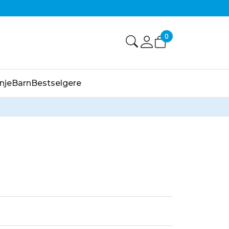
0
nje
Barn
Bestselgere