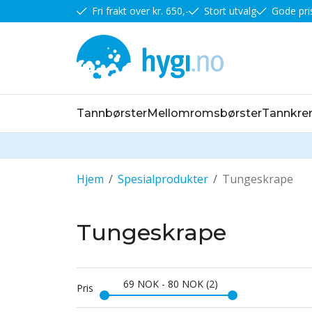
Fri frakt over kr. 650,-
Stort utvalg
Gode pri
Tannbørster
Mellomromsbørster
Tannkr
Hjem
/
Spesialprodukter
/
Tungeskrape
Tungeskrape
69
NOK
-
80
NOK
2
Pris