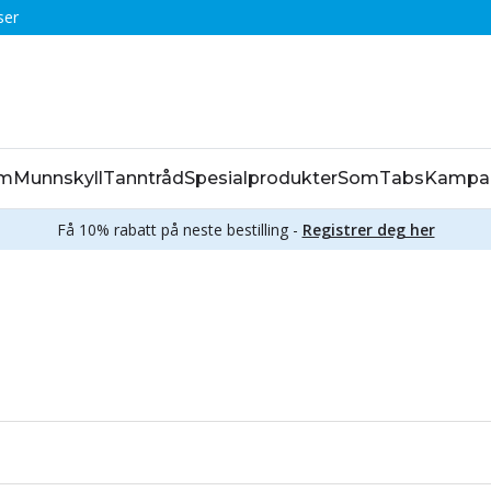
ser
em
Munnskyll
Tanntråd
Spesialprodukter
SomTabs
Kampa
Få 10% rabatt på neste bestilling -
Registrer deg her