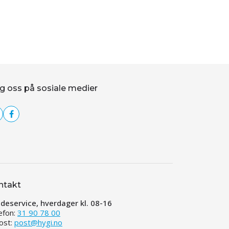
g oss på sosiale medier
ntakt
deservice, hverdager kl. 08-16
efon:
31 90 78 00
ost:
post@hygi.no