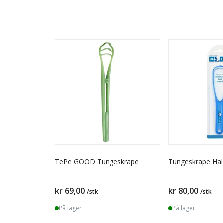
TePe GOOD Tungeskrape
Tungeskrape Hali
kr 69,00
kr 80,00
/stk
/stk
På lager
På lager