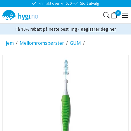
Fri frakt over kr. 650,-
Stort utvalg
0
Få 10% rabatt på neste bestilling -
Registrer deg her
Hjem
/
Mellomromsbørster
/
GUM
/