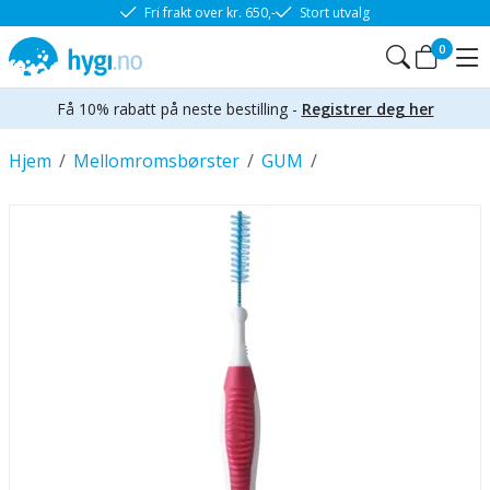
Fri frakt over kr. 650,-
Stort utvalg
0
Få 10% rabatt på neste bestilling -
Registrer deg her
Hjem
/
Mellomromsbørster
/
GUM
/