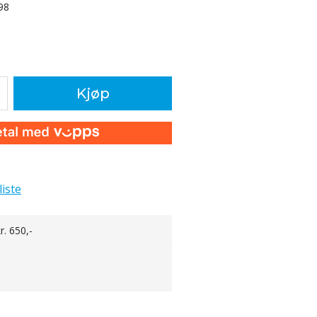
98
Kjøp
liste
r. 650,-