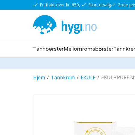
Fri frakt over kr. 650,-
Stort utvalg
Gode pri
Tannbørster
Mellomromsbørster
Tannkr
Hjem
/
Tannkrem
/
EKULF
/
EKULF PURE sh