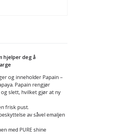
 hjelper deg å
farge
er og inneholder Papain –
apaya. Papain rengjør
og slett, hvilket gjør at ny
 frisk pust.
beskyttelse av såvel emaljen
men med PURE shine