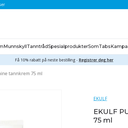
ser
em
Munnskyll
Tanntråd
Spesialprodukter
SomTabs
Kampa
Få 10% rabatt på neste bestilling -
Registrer deg her
ine tannkrem 75 ml
EKULF
EKULF PU
75 ml