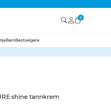
0
nje
Barn
Bestselgere
RE shine tannkrem